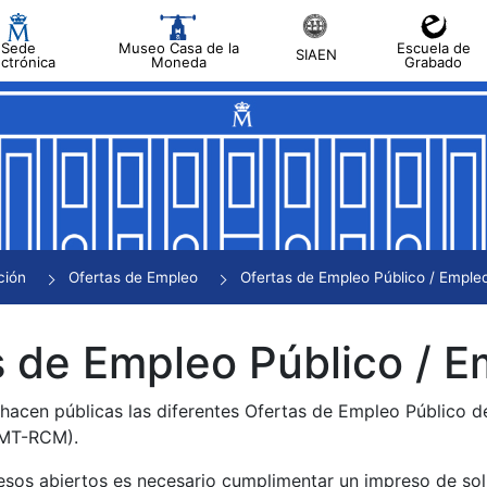
Sede
Museo Casa de la
Escuela de
SIAEN
ectrónica
Moneda
Grabado
tar
tar
tar
tar
ción
Ofertas de Empleo
Ofertas de Empleo Público / Empleo
tar
 de Empleo Público / E
 hacen públicas las diferentes Ofertas de Empleo Público 
NMT-RCM).
esos abiertos es necesario cumplimentar un impreso de soli