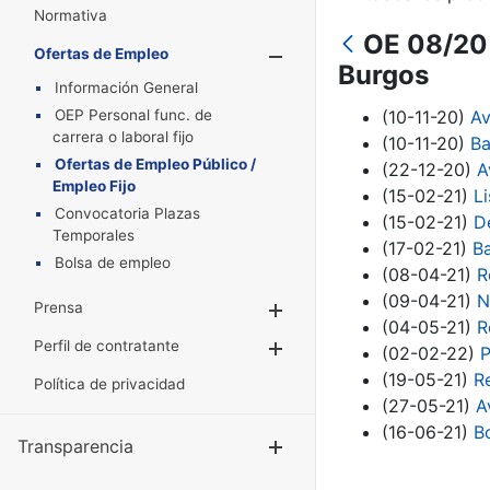
Normativa
OE 08/20 
Ofertas de Empleo
Mostrar/Oculta
Burgos
Información General
OEP Personal func. de
(10-11-20)
Av
carrera o laboral fijo
(10-11-20)
Ba
Ofertas de Empleo Público /
(22-12-20)
A
Empleo Fijo
(15-02-21)
L
Convocatoria Plazas
(15-02-21)
D
Temporales
(17-02-21)
Ba
Bolsa de empleo
(08-04-21)
R
(09-04-21)
N
Prensa
Mostrar/Ocultar
(04-05-21)
R
Perfil de contratante
Mostrar/Ocultar
(02-02-22)
P
(19-05-21)
R
Política de privacidad
(27-05-21)
A
(16-06-21)
B
Transparencia
Mostrar/Ocul