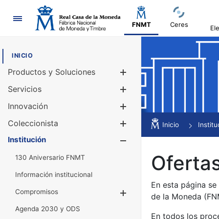
Navegación
FNMT
Ceres
El
INICIO
Productos y Soluciones
Mostrar/Ocul
Servicios
Mostrar/Ocul
Innovación
Mostrar/Ocul
Coleccionista
Mostrar/Ocul
Inicio
Institu
Institución
Mostrar/Ocul
Ofertas
130 Aniversario FNMT
Información institucional
En esta página se
Compromisos
Mostrar/Ocultar
de la Moneda (F
Agenda 2030 y ODS
En todos los proc