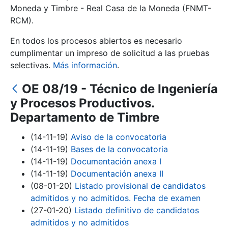
Moneda y Timbre - Real Casa de la Moneda (FNMT-
RCM).
Mostrar/Ocultar
En todos los procesos abiertos es necesario
cumplimentar un impreso de solicitud a las pruebas
selectivas.
Más información
.
OE 08/19 - Técnico de Ingeniería
y Procesos Productivos.
Departamento de Timbre
(14-11-19)
Aviso de la convocatoria
Mostrar/Ocultar
(14-11-19)
Bases de la convocatoria
(14-11-19)
Documentación anexa I
Mostrar/Ocultar
(14-11-19)
Documentación anexa II
(08-01-20)
Listado provisional de candidatos
admitidos y no admitidos. Fecha de examen
Mostrar/Ocultar
(27-01-20)
Listado definitivo de candidatos
admitidos y no admitidos