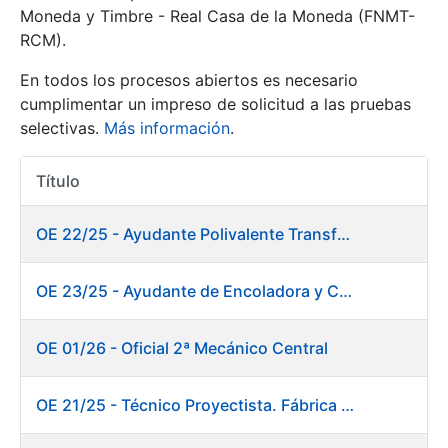
Moneda y Timbre - Real Casa de la Moneda (FNMT-
RCM).
Mostrar/Ocultar
En todos los procesos abiertos es necesario
cumplimentar un impreso de solicitud a las pruebas
selectivas.
Más información
.
Título
Acciones
OE 22/25 - Ayudante Polivalente Transformados/Acabados
Mostrar/Ocultar
OE 23/25 - Ayudante de Encoladora y Calandra Máquina de Papel. Fábrica de Papel
Mostrar/Ocultar
OE 01/26 - Oficial 2ª Mecánico Central
OE 21/25 - Técnico Proyectista. Fábrica de Papel
Mostrar/Ocultar