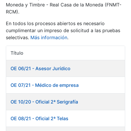
Moneda y Timbre - Real Casa de la Moneda (FNMT-
RCM).
Mostrar/Ocultar
En todos los procesos abiertos es necesario
cumplimentar un impreso de solicitud a las pruebas
selectivas.
Más información
.
Título
Acciones
OE 06/21 - Asesor Jurídico
Mostrar/Ocultar
OE 07/21 - Médico de empresa
Mostrar/Ocultar
OE 10/20 - Oficial 2ª Serigrafía
OE 08/21 - Oficial 2ª Telas
Mostrar/Ocultar