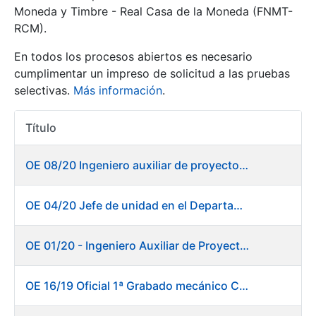
Moneda y Timbre - Real Casa de la Moneda (FNMT-
RCM).
Mostrar/Ocultar
En todos los procesos abiertos es necesario
cumplimentar un impreso de solicitud a las pruebas
selectivas.
Más información
.
Título
Acciones
OE 08/20 Ingeniero auxiliar de proyectos en el departamento de Fábrica de Papel - Burgos
Mostrar/Ocultar
OE 04/20 Jefe de unidad en el Departamento de Fábrica de Papel - Burgos
Mostrar/Ocultar
OE 01/20 - Ingeniero Auxiliar de Proyectos
OE 16/19 Oficial 1ª Grabado mecánico CAD
Mostrar/Ocultar