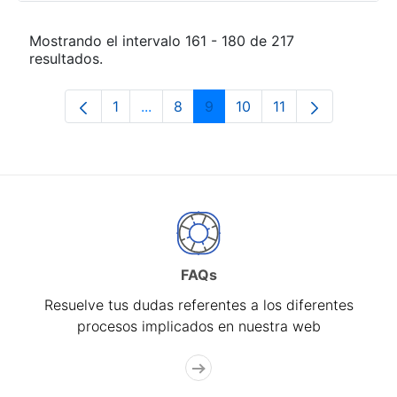
Mostrando el intervalo 161 - 180 de 217
resultados.
1
...
8
9
10
11
Página
Páginas intermedias Use TAB para de
Página
Página
Página
Página
FAQs
Resuelve tus dudas referentes a los diferentes
procesos implicados en nuestra web