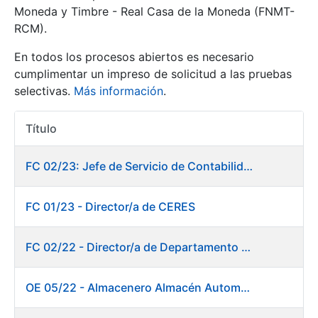
Moneda y Timbre - Real Casa de la Moneda (FNMT-
RCM).
Mostrar/Ocultar
En todos los procesos abiertos es necesario
cumplimentar un impreso de solicitud a las pruebas
selectivas.
Más información
.
Título
Acciones
FC 02/23: Jefe de Servicio de Contabilidad
Mostrar/Ocultar
FC 01/23 - Director/a de CERES
Mostrar/Ocultar
FC 02/22 - Director/a de Departamento de Fábrica de Papel en Burgos
OE 05/22 - Almacenero Almacén Automático
Mostrar/Ocultar