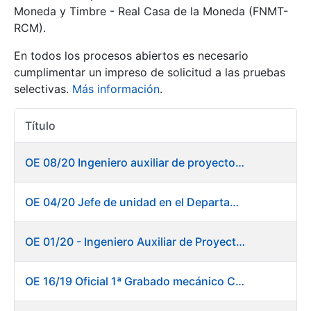
Moneda y Timbre - Real Casa de la Moneda (FNMT-
RCM).
Mostrar/Ocultar
En todos los procesos abiertos es necesario
cumplimentar un impreso de solicitud a las pruebas
selectivas.
Más información
.
Título
Acciones
OE 08/20 Ingeniero auxiliar de proyectos en el departamento de Fábrica de Papel - Burgos
Mostrar/Ocultar
OE 04/20 Jefe de unidad en el Departamento de Fábrica de Papel - Burgos
Mostrar/Ocultar
OE 01/20 - Ingeniero Auxiliar de Proyectos
OE 16/19 Oficial 1ª Grabado mecánico CAD
Mostrar/Ocultar