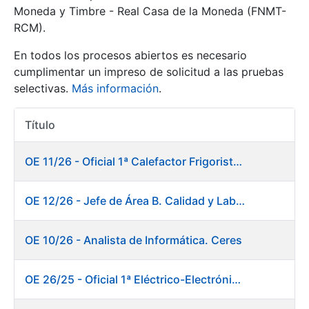
Moneda y Timbre - Real Casa de la Moneda (FNMT-
RCM).
Mostrar/Ocultar
En todos los procesos abiertos es necesario
cumplimentar un impreso de solicitud a las pruebas
selectivas.
Más información
.
Título
Acciones
OE 11/26 - Oficial 1ª Calefactor Frigorista. Fábrica de Papel
Mostrar/Ocultar
OE 12/26 - Jefe de Área B. Calidad y Laboratorio
Mostrar/Ocultar
OE 10/26 - Analista de Informática. Ceres
OE 26/25 - Oficial 1ª Eléctrico-Electrónico. Fábrica de Papel
Mostrar/Ocultar