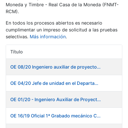
Moneda y Timbre - Real Casa de la Moneda (FNMT-
RCM).
Mostrar/Ocultar
En todos los procesos abiertos es necesario
cumplimentar un impreso de solicitud a las pruebas
selectivas.
Más información
.
Título
Acciones
OE 08/20 Ingeniero auxiliar de proyectos en el departamento de Fábrica de Papel - Burgos
Mostrar/Ocultar
OE 04/20 Jefe de unidad en el Departamento de Fábrica de Papel - Burgos
Mostrar/Ocultar
OE 01/20 - Ingeniero Auxiliar de Proyectos
OE 16/19 Oficial 1ª Grabado mecánico CAD
Mostrar/Ocultar