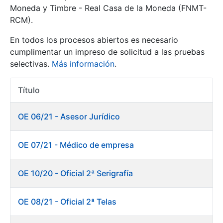
Moneda y Timbre - Real Casa de la Moneda (FNMT-
RCM).
Mostrar/Ocultar
En todos los procesos abiertos es necesario
cumplimentar un impreso de solicitud a las pruebas
selectivas.
Más información
.
Título
Acciones
OE 06/21 - Asesor Jurídico
Mostrar/Ocultar
OE 07/21 - Médico de empresa
Mostrar/Ocultar
OE 10/20 - Oficial 2ª Serigrafía
OE 08/21 - Oficial 2ª Telas
Mostrar/Ocultar