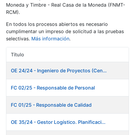
Moneda y Timbre - Real Casa de la Moneda (FNMT-
RCM).
Mostrar/Ocultar
En todos los procesos abiertos es necesario
cumplimentar un impreso de solicitud a las pruebas
selectivas.
Más información
.
Título
Acciones
OE 24/24 - Ingeniero de Proyectos (Centro de trabajo Burgos)
Mostrar/Ocultar
FC 02/25 - Responsable de Personal
Mostrar/Ocultar
FC 01/25 - Responsable de Calidad
OE 35/24 - Gestor Logístico. Planificación, Logística y Almacenes
Mostrar/Ocultar