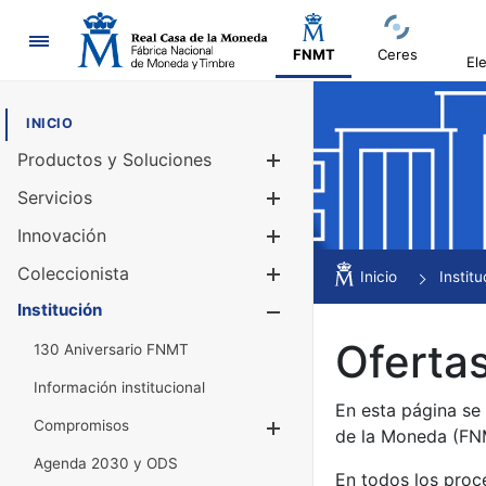
Navegación
FNMT
Ceres
El
INICIO
Productos y Soluciones
Mostrar/Ocul
Servicios
Mostrar/Ocul
Innovación
Mostrar/Ocul
Coleccionista
Mostrar/Ocul
Inicio
Institu
Institución
Mostrar/Ocul
Ofertas
130 Aniversario FNMT
Información institucional
En esta página se
Compromisos
Mostrar/Ocultar
de la Moneda (F
Agenda 2030 y ODS
En todos los proc