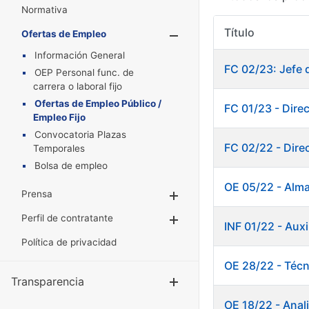
Normativa
Título
Ofertas de Empleo
Mostrar/Oculta
Información General
FC 02/23: Jefe 
OEP Personal func. de
carrera o laboral fijo
Ofertas de Empleo Público /
FC 01/23 - Dire
Empleo Fijo
Convocatoria Plazas
FC 02/22 - Dire
Temporales
Bolsa de empleo
OE 05/22 - Alm
Prensa
Mostrar/Ocultar
Perfil de contratante
Mostrar/Ocultar
INF 01/22 - Au
Política de privacidad
OE 28/22 - Técn
Transparencia
Mostrar/Ocul
OE 18/22 - Anali