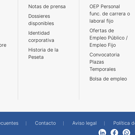
Notas de prensa
OEP Personal
func. de carrera o
Dossieres
laboral fijo
disponibles
Ofertas de
Identidad
Empleo Público /
corporativa
bre
Empleo Fijo
Historia de la
Convocatoria
Peseta
Plazas
Temporales
Bolsa de empleo
ecuentes
Contacto
Aviso legal
Política 
LinkedIn
Facebook
WhatsApp