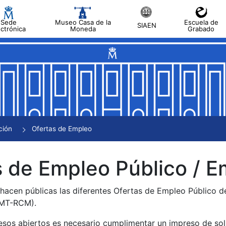
Sede
Museo Casa de la
Escuela de
SIAEN
ectrónica
Moneda
Grabado
tar
tar
tar
tar
ción
Ofertas de Empleo
tar
 de Empleo Público / E
 hacen públicas las diferentes Ofertas de Empleo Público 
NMT-RCM).
esos abiertos es necesario cumplimentar un impreso de soli