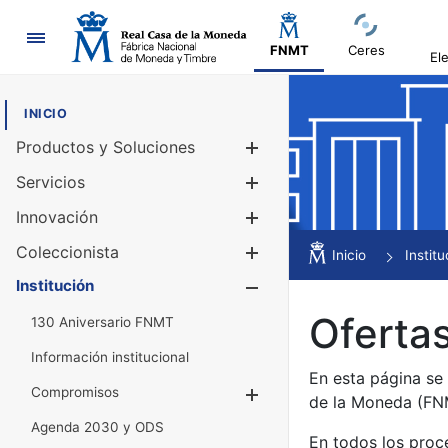
Navegación
FNMT
Ceres
El
INICIO
Productos y Soluciones
Mostrar/Ocul
Servicios
Mostrar/Ocul
Innovación
Mostrar/Ocul
Coleccionista
Mostrar/Ocul
Inicio
Institu
Institución
Mostrar/Ocul
Ofertas
130 Aniversario FNMT
Información institucional
En esta página se
Compromisos
Mostrar/Ocultar
de la Moneda (F
Agenda 2030 y ODS
En todos los proc