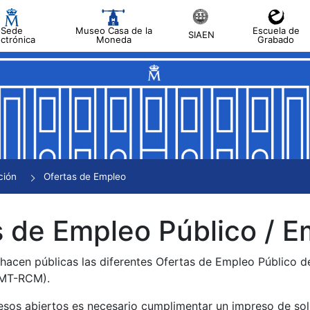
Sede
Museo Casa de la
Escuela de
SIAEN
ectrónica
Moneda
Grabado
tar
tar
tar
tar
ción
Ofertas de Empleo
tar
 de Empleo Público / E
 hacen públicas las diferentes Ofertas de Empleo Público 
NMT-RCM).
esos abiertos es necesario cumplimentar un impreso de soli