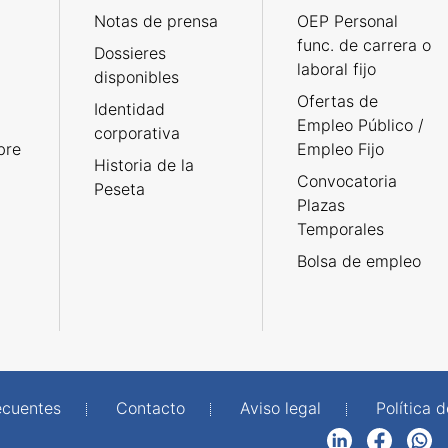
Notas de prensa
OEP Personal
func. de carrera o
Dossieres
laboral fijo
disponibles
Ofertas de
Identidad
Empleo Público /
corporativa
bre
Empleo Fijo
Historia de la
Convocatoria
Peseta
Plazas
Temporales
Bolsa de empleo
ecuentes
Contacto
Aviso legal
Política 
LinkedIn
Facebook
WhatsApp