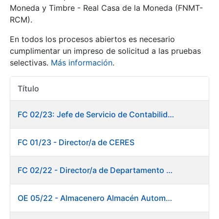
Moneda y Timbre - Real Casa de la Moneda (FNMT-
RCM).
Mostrar/Ocultar
En todos los procesos abiertos es necesario
cumplimentar un impreso de solicitud a las pruebas
selectivas.
Más información
.
Título
Acciones
FC 02/23: Jefe de Servicio de Contabilidad
Mostrar/Ocultar
FC 01/23 - Director/a de CERES
Mostrar/Ocultar
FC 02/22 - Director/a de Departamento de Fábrica de Papel en Burgos
OE 05/22 - Almacenero Almacén Automático
Mostrar/Ocultar