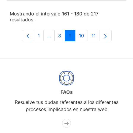
Mostrando el intervalo 161 - 180 de 217
resultados.
1
...
8
9
10
11
Página
Páginas intermedias Use TAB para de
Página
Página
Página
Página
FAQs
Resuelve tus dudas referentes a los diferentes
procesos implicados en nuestra web