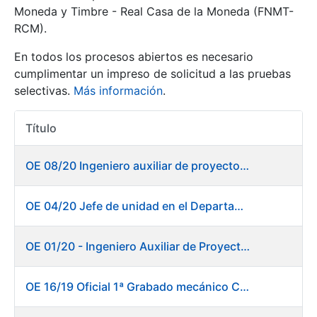
Moneda y Timbre - Real Casa de la Moneda (FNMT-
RCM).
Mostrar/Ocultar
En todos los procesos abiertos es necesario
cumplimentar un impreso de solicitud a las pruebas
selectivas.
Más información
.
Título
Acciones
OE 08/20 Ingeniero auxiliar de proyectos en el departamento de Fábrica de Papel - Burgos
Mostrar/Ocultar
OE 04/20 Jefe de unidad en el Departamento de Fábrica de Papel - Burgos
Mostrar/Ocultar
OE 01/20 - Ingeniero Auxiliar de Proyectos
OE 16/19 Oficial 1ª Grabado mecánico CAD
Mostrar/Ocultar