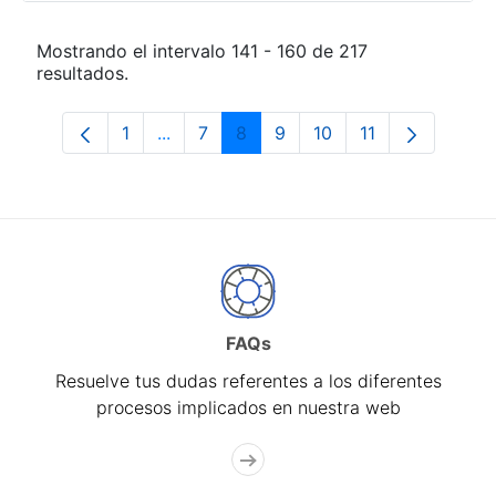
Mostrando el intervalo 141 - 160 de 217
resultados.
1
...
7
8
9
10
11
Página
Páginas intermedias Use TAB para desp
Página
Página
Página
Página
Página
FAQs
Resuelve tus dudas referentes a los diferentes
procesos implicados en nuestra web