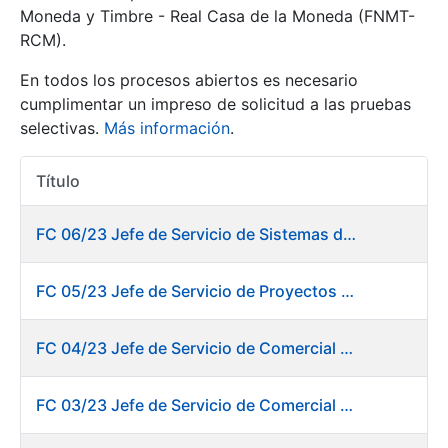
Moneda y Timbre - Real Casa de la Moneda (FNMT-
RCM).
Mostrar/Ocultar
En todos los procesos abiertos es necesario
cumplimentar un impreso de solicitud a las pruebas
selectivas.
Más información
.
Título
Acciones
FC 06/23 Jefe de Servicio de Sistemas de Información de Fábrica de Papel
Mostrar/Ocultar
FC 05/23 Jefe de Servicio de Proyectos Digitales
Mostrar/Ocultar
FC 04/23 Jefe de Servicio de Comercial de Productos Gráficos
FC 03/23 Jefe de Servicio de Comercial de Documentos de Identificación y Tarjetas y Servicios Digitales
Mostrar/Ocultar