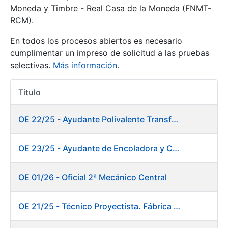
Moneda y Timbre - Real Casa de la Moneda (FNMT-
RCM).
Mostrar/Ocultar
En todos los procesos abiertos es necesario
cumplimentar un impreso de solicitud a las pruebas
selectivas.
Más información
.
Título
Acciones
OE 22/25 - Ayudante Polivalente Transformados/Acabados
Mostrar/Ocultar
OE 23/25 - Ayudante de Encoladora y Calandra Máquina de Papel. Fábrica de Papel
Mostrar/Ocultar
OE 01/26 - Oficial 2ª Mecánico Central
OE 21/25 - Técnico Proyectista. Fábrica de Papel
Mostrar/Ocultar