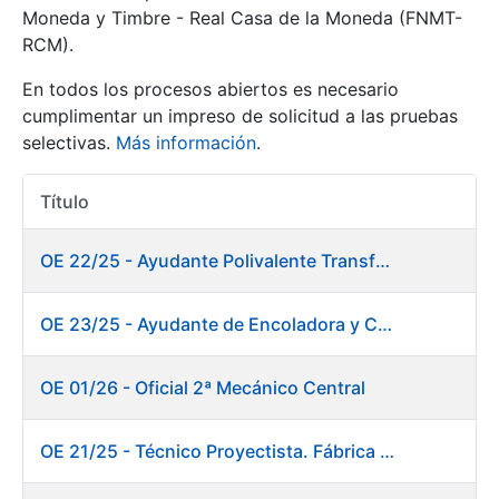
Moneda y Timbre - Real Casa de la Moneda (FNMT-
RCM).
Mostrar/Ocultar
En todos los procesos abiertos es necesario
cumplimentar un impreso de solicitud a las pruebas
selectivas.
Más información
.
Título
Acciones
OE 22/25 - Ayudante Polivalente Transformados/Acabados
Mostrar/Ocultar
OE 23/25 - Ayudante de Encoladora y Calandra Máquina de Papel. Fábrica de Papel
Mostrar/Ocultar
OE 01/26 - Oficial 2ª Mecánico Central
OE 21/25 - Técnico Proyectista. Fábrica de Papel
Mostrar/Ocultar