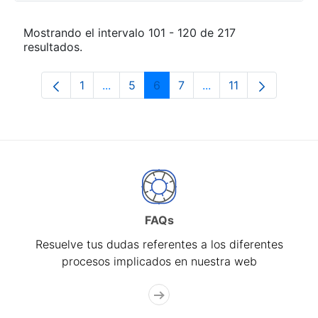
Mostrando el intervalo 101 - 120 de 217
resultados.
1
...
5
6
7
...
11
Página
Páginas intermedias Use TAB para desp
Página
Página
Página
Páginas intermedias
Página
FAQs
Resuelve tus dudas referentes a los diferentes
procesos implicados en nuestra web