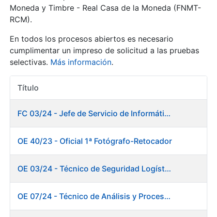
Moneda y Timbre - Real Casa de la Moneda (FNMT-
RCM).
Mostrar/Ocultar
En todos los procesos abiertos es necesario
cumplimentar un impreso de solicitud a las pruebas
selectivas.
Más información
.
Título
Acciones
FC 03/24 - Jefe de Servicio de Informática de Gestión y Procesos
Mostrar/Ocultar
OE 40/23 - Oficial 1ª Fotógrafo-Retocador
Mostrar/Ocultar
OE 03/24 - Técnico de Seguridad Logística
OE 07/24 - Técnico de Análisis y Procesos de Laboratorio
Mostrar/Ocultar