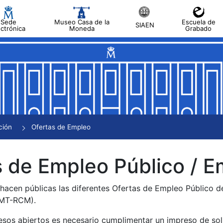
Sede
Museo Casa de la
Escuela de
SIAEN
ectrónica
Moneda
Grabado
tar
tar
tar
tar
ción
Ofertas de Empleo
tar
 de Empleo Público / E
 hacen públicas las diferentes Ofertas de Empleo Público 
NMT-RCM).
esos abiertos es necesario cumplimentar un impreso de soli