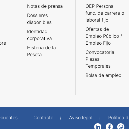
Notas de prensa
OEP Personal
func. de carrera o
Dossieres
laboral fijo
disponibles
Ofertas de
Identidad
Empleo Público /
corporativa
bre
Empleo Fijo
Historia de la
Convocatoria
Peseta
Plazas
Temporales
Bolsa de empleo
ecuentes
Contacto
Aviso legal
Política 
LinkedIn
Facebook
WhatsApp