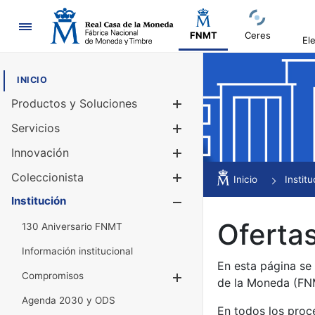
Navegación
FNMT
Ceres
El
INICIO
Productos y Soluciones
Mostrar/Ocul
Servicios
Mostrar/Ocul
Innovación
Mostrar/Ocul
Coleccionista
Mostrar/Ocul
Inicio
Institu
Institución
Mostrar/Ocul
Ofertas
130 Aniversario FNMT
Información institucional
En esta página se
Compromisos
Mostrar/Ocultar
de la Moneda (F
Agenda 2030 y ODS
En todos los proc