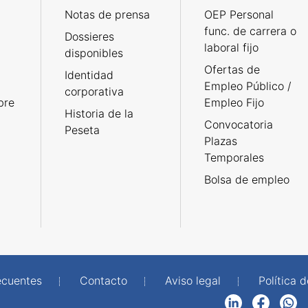
Notas de prensa
OEP Personal
func. de carrera o
Dossieres
laboral fijo
disponibles
Ofertas de
Identidad
Empleo Público /
corporativa
bre
Empleo Fijo
Historia de la
Convocatoria
Peseta
Plazas
Temporales
Bolsa de empleo
ecuentes
Contacto
Aviso legal
Política 
LinkedIn
Facebook
WhatsApp