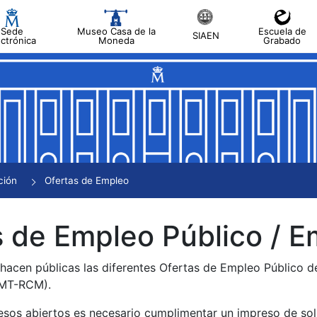
Sede
Museo Casa de la
Escuela de
SIAEN
ectrónica
Moneda
Grabado
tar
tar
tar
tar
ción
Ofertas de Empleo
tar
 de Empleo Público / E
 hacen públicas las diferentes Ofertas de Empleo Público 
NMT-RCM).
esos abiertos es necesario cumplimentar un impreso de soli