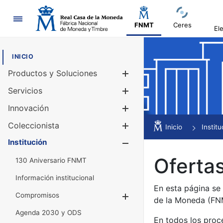
Navegación
FNMT
Ceres
El
INICIO
Productos y Soluciones
Mostrar/Ocul
Servicios
Mostrar/Ocul
Innovación
Mostrar/Ocul
Coleccionista
Mostrar/Ocul
Inicio
Institu
Institución
Mostrar/Ocul
Ofertas
130 Aniversario FNMT
Información institucional
En esta página se
Compromisos
Mostrar/Ocultar
de la Moneda (F
Agenda 2030 y ODS
En todos los proc