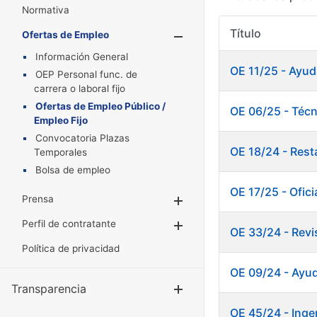
Normativa
Título
Ofertas de Empleo
Mostrar/Oculta
Información General
OE 11/25 - Ayud
OEP Personal func. de
carrera o laboral fijo
Ofertas de Empleo Público /
OE 06/25 - Técn
Empleo Fijo
Convocatoria Plazas
OE 18/24 - Res
Temporales
Bolsa de empleo
OE 17/25 - Oficia
Prensa
Mostrar/Ocultar
Perfil de contratante
Mostrar/Ocultar
OE 33/24 - Revi
Política de privacidad
OE 09/24 - Ayud
Transparencia
Mostrar/Ocul
OE 45/24 - Ingen