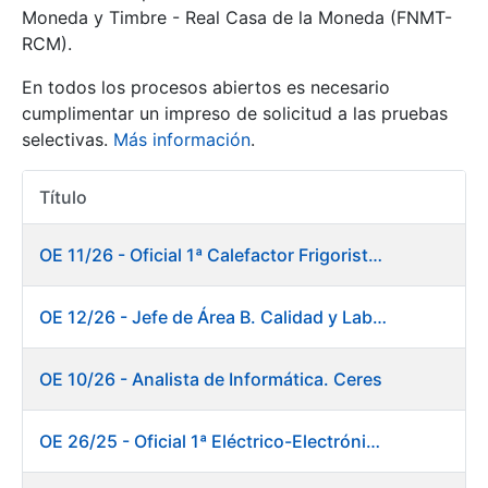
Moneda y Timbre - Real Casa de la Moneda (FNMT-
RCM).
Mostrar/Ocultar
En todos los procesos abiertos es necesario
cumplimentar un impreso de solicitud a las pruebas
selectivas.
Más información
.
Título
Acciones
OE 11/26 - Oficial 1ª Calefactor Frigorista. Fábrica de Papel
Mostrar/Ocultar
OE 12/26 - Jefe de Área B. Calidad y Laboratorio
Mostrar/Ocultar
OE 10/26 - Analista de Informática. Ceres
OE 26/25 - Oficial 1ª Eléctrico-Electrónico. Fábrica de Papel
Mostrar/Ocultar