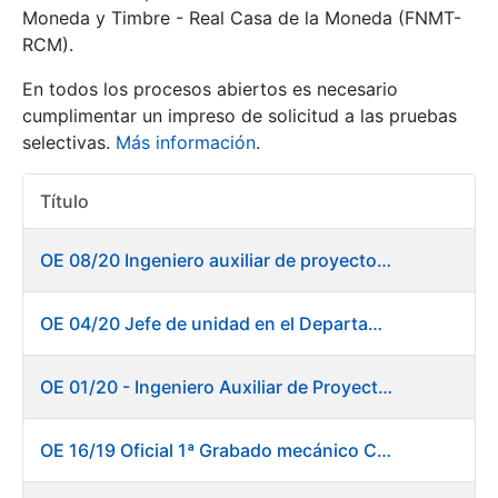
Moneda y Timbre - Real Casa de la Moneda (FNMT-
RCM).
Mostrar/Ocultar
En todos los procesos abiertos es necesario
cumplimentar un impreso de solicitud a las pruebas
selectivas.
Más información
.
Título
Acciones
OE 08/20 Ingeniero auxiliar de proyectos en el departamento de Fábrica de Papel - Burgos
Mostrar/Ocultar
OE 04/20 Jefe de unidad en el Departamento de Fábrica de Papel - Burgos
Mostrar/Ocultar
OE 01/20 - Ingeniero Auxiliar de Proyectos
OE 16/19 Oficial 1ª Grabado mecánico CAD
Mostrar/Ocultar