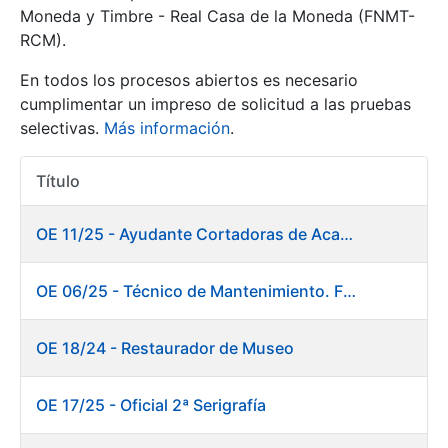
Moneda y Timbre - Real Casa de la Moneda (FNMT-
RCM).
Mostrar/Ocultar
En todos los procesos abiertos es necesario
cumplimentar un impreso de solicitud a las pruebas
selectivas.
Más información
.
Título
Acciones
OE 11/25 - Ayudante Cortadoras de Acabados. Fábrica Papel
Mostrar/Ocultar
OE 06/25 - Técnico de Mantenimiento. Fábrica Papel
Mostrar/Ocultar
OE 18/24 - Restaurador de Museo
OE 17/25 - Oficial 2ª Serigrafía
Mostrar/Ocultar