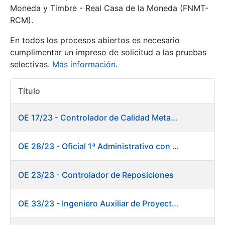
Moneda y Timbre - Real Casa de la Moneda (FNMT-
RCM).
Mostrar/Ocultar
En todos los procesos abiertos es necesario
cumplimentar un impreso de solicitud a las pruebas
selectivas.
Más información
.
Título
Acciones
OE 17/23 - Controlador de Calidad Metalurgia
Mostrar/Ocultar
OE 28/23 - Oficial 1ª Administrativo con inglés y francés
Mostrar/Ocultar
OE 23/23 - Controlador de Reposiciones
OE 33/23 - Ingeniero Auxiliar de Proyectos. Marketing
Mostrar/Ocultar