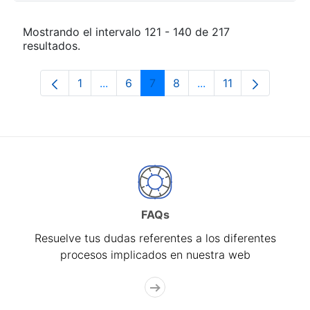
Mostrando el intervalo 121 - 140 de 217
resultados.
1
...
6
7
8
...
11
Página
Páginas intermedias Use TAB para desp
Página
Página
Página
Páginas intermedias
Página
FAQs
Resuelve tus dudas referentes a los diferentes
procesos implicados en nuestra web