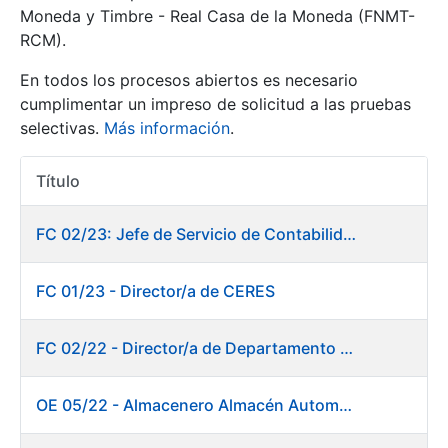
Moneda y Timbre - Real Casa de la Moneda (FNMT-
RCM).
Mostrar/Ocultar
En todos los procesos abiertos es necesario
cumplimentar un impreso de solicitud a las pruebas
selectivas.
Más información
.
Título
Acciones
FC 02/23: Jefe de Servicio de Contabilidad
Mostrar/Ocultar
FC 01/23 - Director/a de CERES
Mostrar/Ocultar
FC 02/22 - Director/a de Departamento de Fábrica de Papel en Burgos
OE 05/22 - Almacenero Almacén Automático
Mostrar/Ocultar