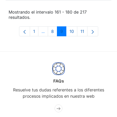
Mostrando el intervalo 161 - 180 de 217
resultados.
1
...
8
9
10
11
Página
Páginas intermedias Use TAB para de
Página
Página
Página
Página
FAQs
Resuelve tus dudas referentes a los diferentes
procesos implicados en nuestra web