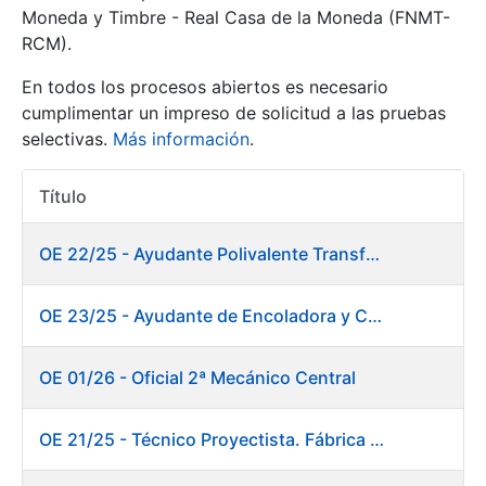
Moneda y Timbre - Real Casa de la Moneda (FNMT-
RCM).
Mostrar/Ocultar
En todos los procesos abiertos es necesario
cumplimentar un impreso de solicitud a las pruebas
selectivas.
Más información
.
Título
Acciones
OE 22/25 - Ayudante Polivalente Transformados/Acabados
Mostrar/Ocultar
OE 23/25 - Ayudante de Encoladora y Calandra Máquina de Papel. Fábrica de Papel
Mostrar/Ocultar
OE 01/26 - Oficial 2ª Mecánico Central
OE 21/25 - Técnico Proyectista. Fábrica de Papel
Mostrar/Ocultar