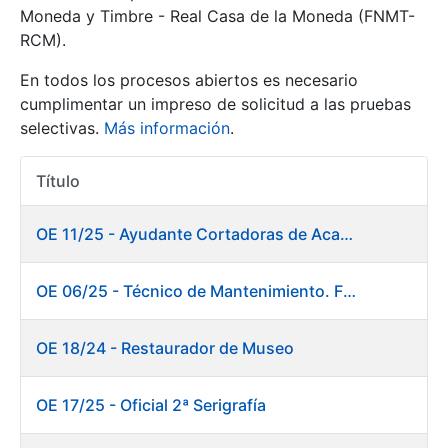
Moneda y Timbre - Real Casa de la Moneda (FNMT-
RCM).
Mostrar/Ocultar
En todos los procesos abiertos es necesario
cumplimentar un impreso de solicitud a las pruebas
selectivas.
Más información
.
Título
Acciones
OE 11/25 - Ayudante Cortadoras de Acabados. Fábrica Papel
Mostrar/Ocultar
OE 06/25 - Técnico de Mantenimiento. Fábrica Papel
Mostrar/Ocultar
OE 18/24 - Restaurador de Museo
OE 17/25 - Oficial 2ª Serigrafía
Mostrar/Ocultar