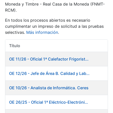
Moneda y Timbre - Real Casa de la Moneda (FNMT-
RCM).
Mostrar/Ocultar
En todos los procesos abiertos es necesario
cumplimentar un impreso de solicitud a las pruebas
selectivas.
Más información
.
Título
Acciones
OE 11/26 - Oficial 1ª Calefactor Frigorista. Fábrica de Papel
Mostrar/Ocultar
OE 12/26 - Jefe de Área B. Calidad y Laboratorio
Mostrar/Ocultar
OE 10/26 - Analista de Informática. Ceres
OE 26/25 - Oficial 1ª Eléctrico-Electrónico. Fábrica de Papel
Mostrar/Ocultar