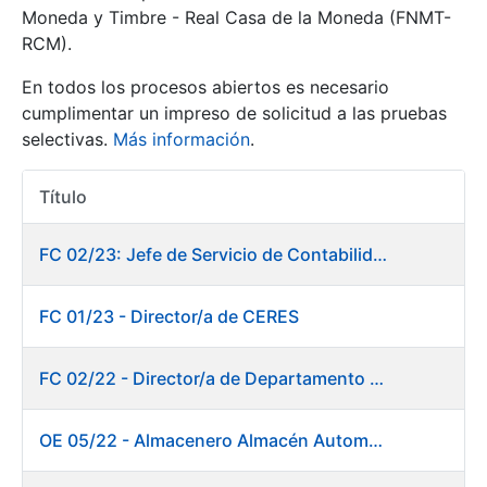
Moneda y Timbre - Real Casa de la Moneda (FNMT-
RCM).
Mostrar/Ocultar
En todos los procesos abiertos es necesario
cumplimentar un impreso de solicitud a las pruebas
selectivas.
Más información
.
Título
Acciones
FC 02/23: Jefe de Servicio de Contabilidad
Mostrar/Ocultar
FC 01/23 - Director/a de CERES
Mostrar/Ocultar
FC 02/22 - Director/a de Departamento de Fábrica de Papel en Burgos
OE 05/22 - Almacenero Almacén Automático
Mostrar/Ocultar