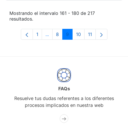
Mostrando el intervalo 161 - 180 de 217
resultados.
1
...
8
9
10
11
Página
Páginas intermedias Use TAB para de
Página
Página
Página
Página
FAQs
Resuelve tus dudas referentes a los diferentes
procesos implicados en nuestra web