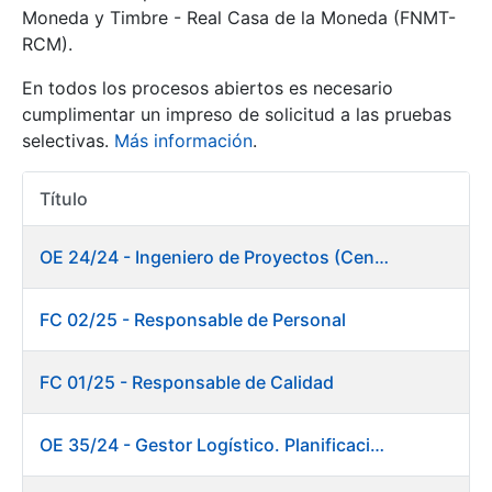
Moneda y Timbre - Real Casa de la Moneda (FNMT-
RCM).
Mostrar/Ocultar
En todos los procesos abiertos es necesario
cumplimentar un impreso de solicitud a las pruebas
selectivas.
Más información
.
Título
Acciones
OE 24/24 - Ingeniero de Proyectos (Centro de trabajo Burgos)
Mostrar/Ocultar
FC 02/25 - Responsable de Personal
Mostrar/Ocultar
FC 01/25 - Responsable de Calidad
OE 35/24 - Gestor Logístico. Planificación, Logística y Almacenes
Mostrar/Ocultar