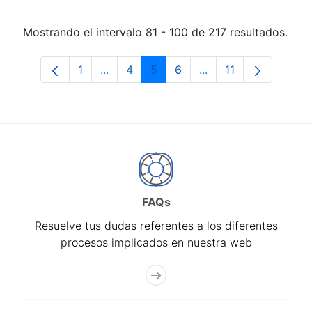
Mostrando el intervalo 81 - 100 de 217 resultados.
1
...
4
5
6
...
11
Página
Páginas intermedias Use TAB para desp
Página
Página
Página
Páginas intermedias
Página
FAQs
Resuelve tus dudas referentes a los diferentes
procesos implicados en nuestra web