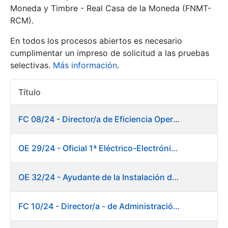
Moneda y Timbre - Real Casa de la Moneda (FNMT-
RCM).
Mostrar/Ocultar
En todos los procesos abiertos es necesario
cumplimentar un impreso de solicitud a las pruebas
selectivas.
Más información
.
Título
Acciones
FC 08/24 - Director/a de Eficiencia Operativa
Mostrar/Ocultar
OE 29/24 - Oficial 1ª Eléctrico-Electrónico Mantenimiento Destacado
Mostrar/Ocultar
OE 32/24 - Ayudante de la Instalación de Preparación de Pastas. Fábrica de Papel
FC 10/24 - Director/a - de Administración Financiera
Mostrar/Ocultar