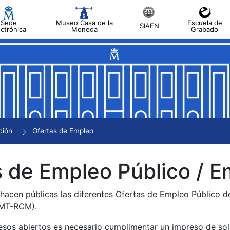
Sede
Museo Casa de la
Escuela de
SIAEN
ectrónica
Moneda
Grabado
tar
tar
tar
tar
ción
Ofertas de Empleo
tar
 de Empleo Público / E
 hacen públicas las diferentes Ofertas de Empleo Público 
NMT-RCM).
esos abiertos es necesario cumplimentar un impreso de soli