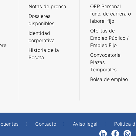
Notas de prensa
OEP Personal
func. de carrera o
Dossieres
laboral fijo
disponibles
Ofertas de
Identidad
Empleo Público /
corporativa
bre
Empleo Fijo
Historia de la
Convocatoria
Peseta
Plazas
Temporales
Bolsa de empleo
ecuentes
Contacto
Aviso legal
Política 
LinkedIn
Facebook
WhatsApp