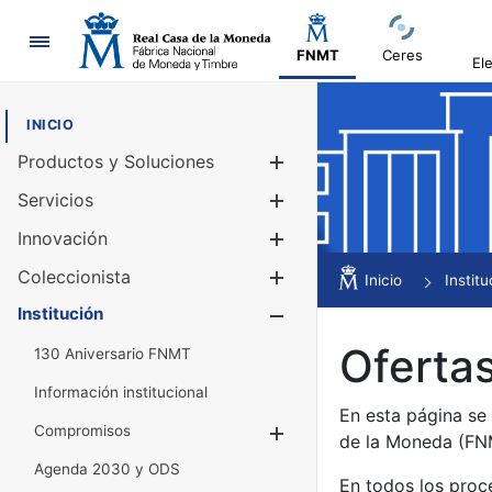
Navegación
FNMT
Ceres
El
INICIO
Productos y Soluciones
Mostrar/Ocul
Servicios
Mostrar/Ocul
Innovación
Mostrar/Ocul
Coleccionista
Mostrar/Ocul
Inicio
Institu
Institución
Mostrar/Ocul
Ofertas
130 Aniversario FNMT
Información institucional
En esta página se
Compromisos
Mostrar/Ocultar
de la Moneda (F
Agenda 2030 y ODS
En todos los proc