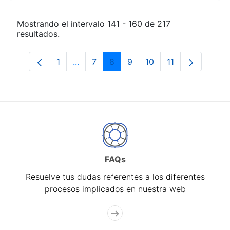
Mostrando el intervalo 141 - 160 de 217
resultados.
1
...
7
8
9
10
11
Página
Páginas intermedias Use TAB para desp
Página
Página
Página
Página
Página
FAQs
Resuelve tus dudas referentes a los diferentes
procesos implicados en nuestra web