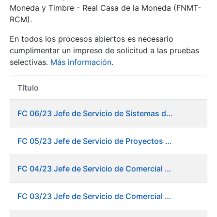
Moneda y Timbre - Real Casa de la Moneda (FNMT-
RCM).
Mostrar/Ocultar
En todos los procesos abiertos es necesario
cumplimentar un impreso de solicitud a las pruebas
selectivas.
Más información
.
Título
Acciones
FC 06/23 Jefe de Servicio de Sistemas de Información de Fábrica de Papel
Mostrar/Ocultar
FC 05/23 Jefe de Servicio de Proyectos Digitales
Mostrar/Ocultar
FC 04/23 Jefe de Servicio de Comercial de Productos Gráficos
FC 03/23 Jefe de Servicio de Comercial de Documentos de Identificación y Tarjetas y Servicios Digitales
Mostrar/Ocultar