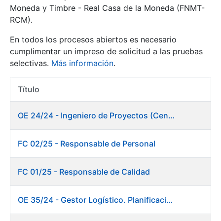
Moneda y Timbre - Real Casa de la Moneda (FNMT-
RCM).
Mostrar/Ocultar
En todos los procesos abiertos es necesario
cumplimentar un impreso de solicitud a las pruebas
selectivas.
Más información
.
Título
Acciones
OE 24/24 - Ingeniero de Proyectos (Centro de trabajo Burgos)
Mostrar/Ocultar
FC 02/25 - Responsable de Personal
Mostrar/Ocultar
FC 01/25 - Responsable de Calidad
OE 35/24 - Gestor Logístico. Planificación, Logística y Almacenes
Mostrar/Ocultar