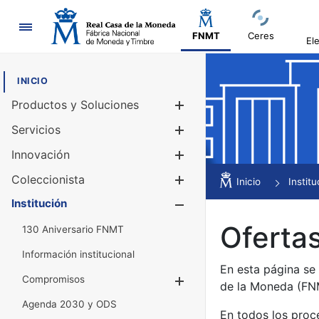
Navegación
FNMT
Ceres
El
INICIO
Productos y Soluciones
Mostrar/Ocul
Servicios
Mostrar/Ocul
Innovación
Mostrar/Ocul
Coleccionista
Mostrar/Ocul
Inicio
Institu
Institución
Mostrar/Ocul
Ofertas
130 Aniversario FNMT
Información institucional
En esta página se
Compromisos
Mostrar/Ocultar
de la Moneda (F
Agenda 2030 y ODS
En todos los proc