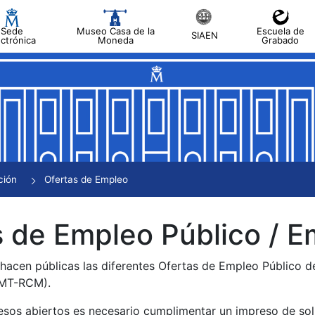
Sede
Museo Casa de la
Escuela de
SIAEN
ectrónica
Moneda
Grabado
tar
tar
tar
tar
ción
Ofertas de Empleo
tar
 de Empleo Público / E
 hacen públicas las diferentes Ofertas de Empleo Público 
NMT-RCM).
esos abiertos es necesario cumplimentar un impreso de soli