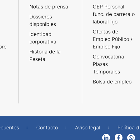
Notas de prensa
OEP Personal
func. de carrera o
Dossieres
laboral fijo
disponibles
Ofertas de
Identidad
Empleo Público /
corporativa
bre
Empleo Fijo
Historia de la
Convocatoria
Peseta
Plazas
Temporales
Bolsa de empleo
ecuentes
Contacto
Aviso legal
Política 
LinkedIn
Facebook
WhatsApp