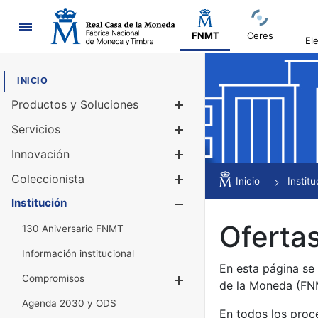
Navegación
FNMT
Ceres
El
INICIO
Productos y Soluciones
Mostrar/Ocul
Servicios
Mostrar/Ocul
Innovación
Mostrar/Ocul
Coleccionista
Mostrar/Ocul
Inicio
Institu
Institución
Mostrar/Ocul
Ofertas
130 Aniversario FNMT
Información institucional
En esta página se
Compromisos
Mostrar/Ocultar
de la Moneda (F
Agenda 2030 y ODS
En todos los proc