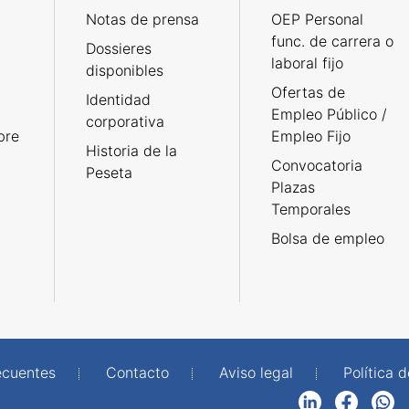
Notas de prensa
OEP Personal
func. de carrera o
Dossieres
laboral fijo
disponibles
Ofertas de
Identidad
Empleo Público /
corporativa
bre
Empleo Fijo
Historia de la
Convocatoria
Peseta
Plazas
Temporales
Bolsa de empleo
ecuentes
Contacto
Aviso legal
Política 
LinkedIn
Facebook
WhatsApp