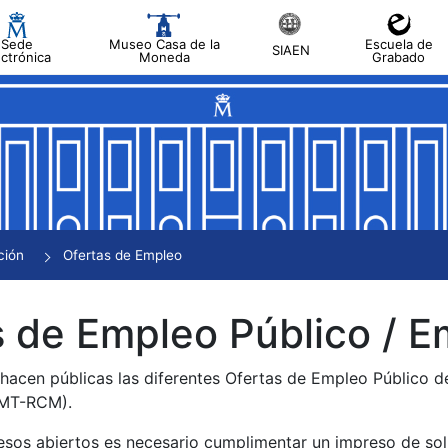
Sede
Museo Casa de la
Escuela de
SIAEN
ectrónica
Moneda
Grabado
tar
tar
tar
tar
ción
Ofertas de Empleo
tar
 de Empleo Público / E
 hacen públicas las diferentes Ofertas de Empleo Público 
NMT-RCM).
esos abiertos es necesario cumplimentar un impreso de soli