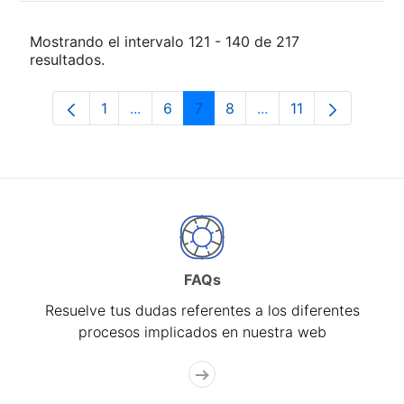
Mostrando el intervalo 121 - 140 de 217
resultados.
1
...
6
7
8
...
11
Página
Páginas intermedias Use TAB para desp
Página
Página
Página
Páginas intermedias
Página
FAQs
Resuelve tus dudas referentes a los diferentes
procesos implicados en nuestra web