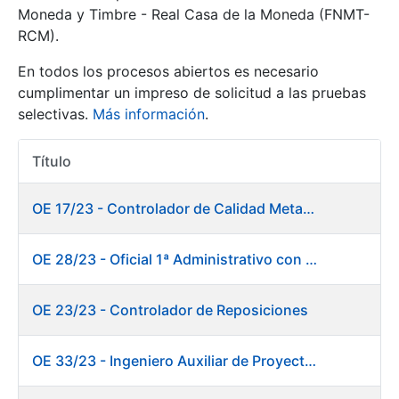
Moneda y Timbre - Real Casa de la Moneda (FNMT-
RCM).
Mostrar/Ocultar
En todos los procesos abiertos es necesario
cumplimentar un impreso de solicitud a las pruebas
selectivas.
Más información
.
Título
Acciones
OE 17/23 - Controlador de Calidad Metalurgia
Mostrar/Ocultar
OE 28/23 - Oficial 1ª Administrativo con inglés y francés
Mostrar/Ocultar
OE 23/23 - Controlador de Reposiciones
OE 33/23 - Ingeniero Auxiliar de Proyectos. Marketing
Mostrar/Ocultar