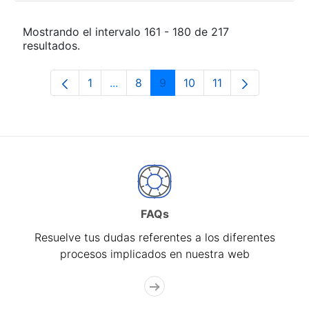
Mostrando el intervalo 161 - 180 de 217
resultados.
1
...
8
9
10
11
Página
Páginas intermedias Use TAB para de
Página
Página
Página
Página
FAQs
Resuelve tus dudas referentes a los diferentes
procesos implicados en nuestra web