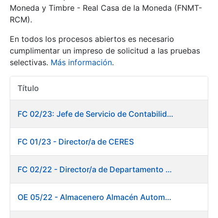
Moneda y Timbre - Real Casa de la Moneda (FNMT-
RCM).
Mostrar/Ocultar
En todos los procesos abiertos es necesario
cumplimentar un impreso de solicitud a las pruebas
selectivas.
Más información
.
Título
Acciones
FC 02/23: Jefe de Servicio de Contabilidad
Mostrar/Ocultar
FC 01/23 - Director/a de CERES
Mostrar/Ocultar
FC 02/22 - Director/a de Departamento de Fábrica de Papel en Burgos
OE 05/22 - Almacenero Almacén Automático
Mostrar/Ocultar