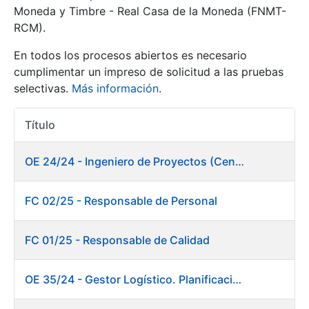
Moneda y Timbre - Real Casa de la Moneda (FNMT-
RCM).
Mostrar/Ocultar
En todos los procesos abiertos es necesario
cumplimentar un impreso de solicitud a las pruebas
selectivas.
Más información
.
Título
Acciones
OE 24/24 - Ingeniero de Proyectos (Centro de trabajo Burgos)
Mostrar/Ocultar
FC 02/25 - Responsable de Personal
Mostrar/Ocultar
FC 01/25 - Responsable de Calidad
OE 35/24 - Gestor Logístico. Planificación, Logística y Almacenes
Mostrar/Ocultar