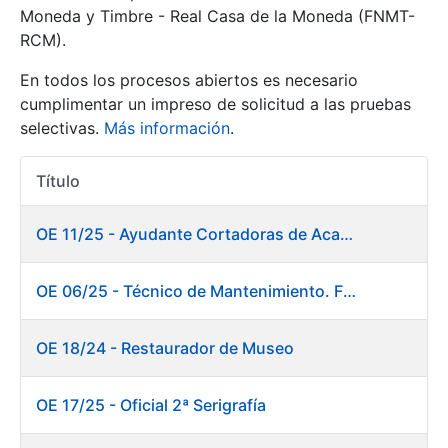
Moneda y Timbre - Real Casa de la Moneda (FNMT-
RCM).
Mostrar/Ocultar
En todos los procesos abiertos es necesario
cumplimentar un impreso de solicitud a las pruebas
selectivas.
Más información
.
Título
Acciones
OE 11/25 - Ayudante Cortadoras de Acabados. Fábrica Papel
Mostrar/Ocultar
OE 06/25 - Técnico de Mantenimiento. Fábrica Papel
Mostrar/Ocultar
OE 18/24 - Restaurador de Museo
OE 17/25 - Oficial 2ª Serigrafía
Mostrar/Ocultar