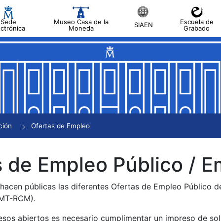
Sede
Museo Casa de la
Escuela de
SIAEN
ectrónica
Moneda
Grabado
tar
tar
tar
tar
ción
Ofertas de Empleo
tar
 de Empleo Público / E
 hacen públicas las diferentes Ofertas de Empleo Público 
NMT-RCM).
esos abiertos es necesario cumplimentar un impreso de soli