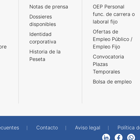
Notas de prensa
OEP Personal
func. de carrera o
Dossieres
laboral fijo
disponibles
Ofertas de
Identidad
Empleo Público /
corporativa
bre
Empleo Fijo
Historia de la
Convocatoria
Peseta
Plazas
Temporales
Bolsa de empleo
ecuentes
Contacto
Aviso legal
Política 
LinkedIn
Facebook
WhatsApp