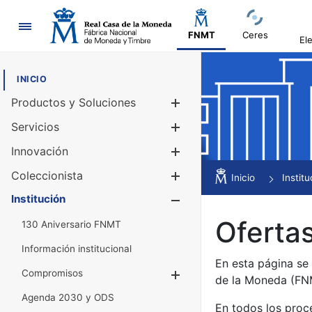
Navegación
FNMT
Ceres
El
INICIO
Productos y Soluciones
Mostrar/Ocul
Servicios
Mostrar/Ocul
Innovación
Mostrar/Ocul
Coleccionista
Mostrar/Ocul
Inicio
Institu
Institución
Mostrar/Ocul
Ofertas
130 Aniversario FNMT
Información institucional
En esta página se
Compromisos
Mostrar/Ocultar
de la Moneda (F
Agenda 2030 y ODS
En todos los proc