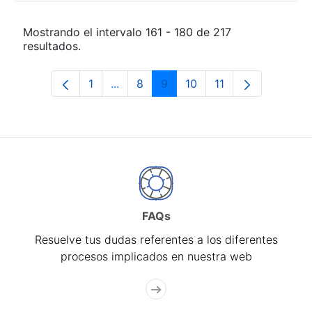
Mostrando el intervalo 161 - 180 de 217
resultados.
1
...
8
9
10
11
Página
Páginas intermedias Use TAB para de
Página
Página
Página
Página
FAQs
Resuelve tus dudas referentes a los diferentes
procesos implicados en nuestra web