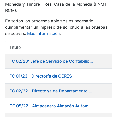
Moneda y Timbre - Real Casa de la Moneda (FNMT-
RCM).
Mostrar/Ocultar
En todos los procesos abiertos es necesario
cumplimentar un impreso de solicitud a las pruebas
selectivas.
Más información
.
Título
Acciones
FC 02/23: Jefe de Servicio de Contabilidad
Mostrar/Ocultar
FC 01/23 - Director/a de CERES
Mostrar/Ocultar
FC 02/22 - Director/a de Departamento de Fábrica de Papel en Burgos
OE 05/22 - Almacenero Almacén Automático
Mostrar/Ocultar