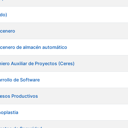
ado)
acenero
acenero de almacén automático
iero Auxiliar de Proyectos (Ceres)
rrollo de Software
cesos Productivos
noplastia