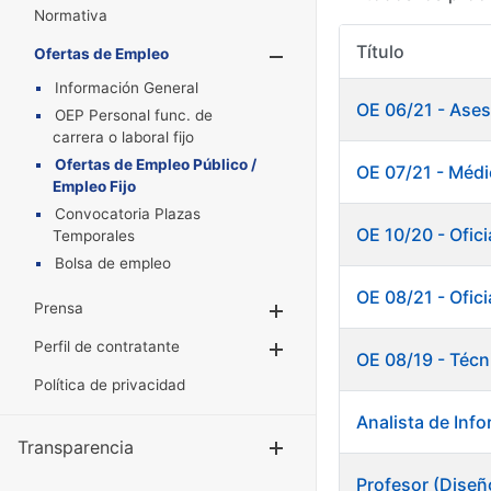
Normativa
Título
Ofertas de Empleo
Mostrar/Oculta
Información General
OE 06/21 - Ases
OEP Personal func. de
carrera o laboral fijo
Ofertas de Empleo Público /
OE 07/21 - Méd
Empleo Fijo
Convocatoria Plazas
OE 10/20 - Oficia
Temporales
Bolsa de empleo
OE 08/21 - Ofici
Prensa
Mostrar/Ocultar
Perfil de contratante
Mostrar/Ocultar
OE 08/19 - Técn
Política de privacidad
Analista de Inf
Transparencia
Mostrar/Ocul
Profesor (Diseñ