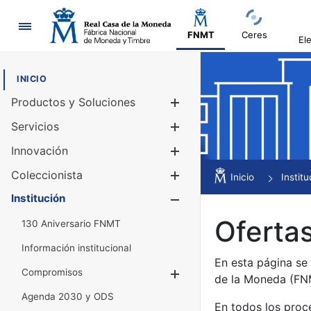
Navegación
FNMT
Ceres
El
INICIO
Productos y Soluciones
Mostrar/Ocul
Servicios
Mostrar/Ocul
Innovación
Mostrar/Ocul
Coleccionista
Mostrar/Ocul
Inicio
Institu
Institución
Mostrar/Ocul
Ofertas
130 Aniversario FNMT
Información institucional
En esta página se
Compromisos
Mostrar/Ocultar
de la Moneda (F
Agenda 2030 y ODS
En todos los proc