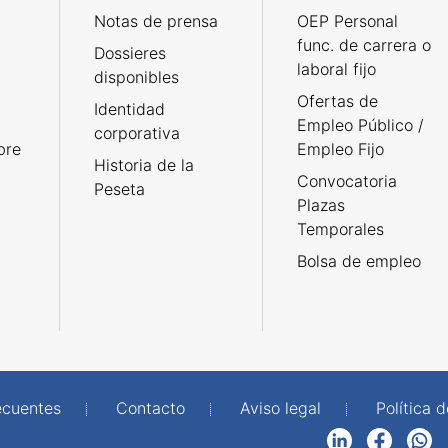
Notas de prensa
OEP Personal
func. de carrera o
Dossieres
laboral fijo
disponibles
Ofertas de
Identidad
Empleo Público /
corporativa
bre
Empleo Fijo
Historia de la
Convocatoria
Peseta
Plazas
Temporales
Bolsa de empleo
ecuentes
Contacto
Aviso legal
Política 
LinkedIn
Facebook
WhatsApp