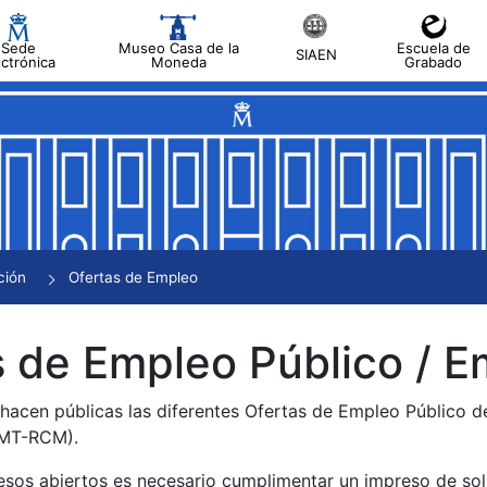
Sede
Museo Casa de la
Escuela de
SIAEN
ectrónica
Moneda
Grabado
tar
tar
tar
tar
ción
Ofertas de Empleo
tar
 de Empleo Público / E
 hacen públicas las diferentes Ofertas de Empleo Público 
NMT-RCM).
esos abiertos es necesario cumplimentar un impreso de soli