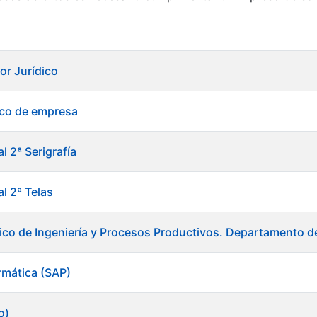
r
or Jurídico
ico de empresa
l 2ª Serigrafía
al 2ª Telas
ico de Ingeniería y Procesos Productivos. Departamento d
ormática (SAP)
tar
o)