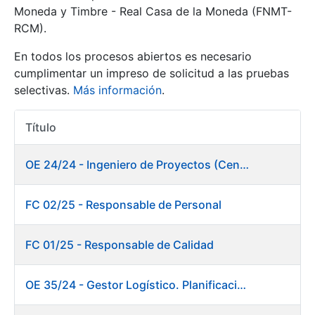
Moneda y Timbre - Real Casa de la Moneda (FNMT-
RCM).
Mostrar/Ocultar
En todos los procesos abiertos es necesario
cumplimentar un impreso de solicitud a las pruebas
selectivas.
Más información
.
Título
Acciones
OE 24/24 - Ingeniero de Proyectos (Centro de trabajo Burgos)
Mostrar/Ocultar
FC 02/25 - Responsable de Personal
Mostrar/Ocultar
FC 01/25 - Responsable de Calidad
OE 35/24 - Gestor Logístico. Planificación, Logística y Almacenes
Mostrar/Ocultar