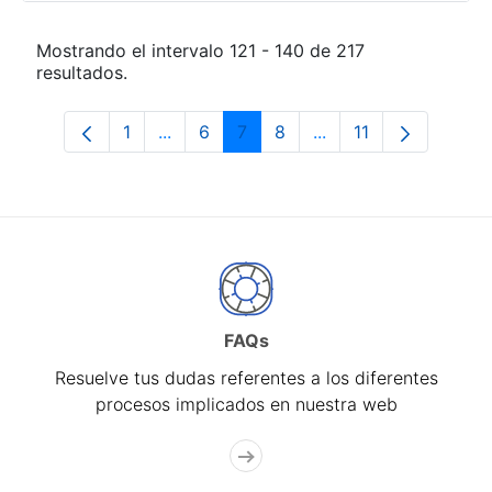
Mostrando el intervalo 121 - 140 de 217
resultados.
1
...
6
7
8
...
11
Página
Páginas intermedias Use TAB para desp
Página
Página
Página
Páginas intermedias
Página
FAQs
Resuelve tus dudas referentes a los diferentes
procesos implicados en nuestra web