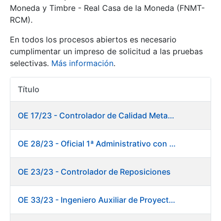
Moneda y Timbre - Real Casa de la Moneda (FNMT-
RCM).
Mostrar/Ocultar
En todos los procesos abiertos es necesario
cumplimentar un impreso de solicitud a las pruebas
selectivas.
Más información
.
Título
Acciones
OE 17/23 - Controlador de Calidad Metalurgia
Mostrar/Ocultar
OE 28/23 - Oficial 1ª Administrativo con inglés y francés
Mostrar/Ocultar
OE 23/23 - Controlador de Reposiciones
OE 33/23 - Ingeniero Auxiliar de Proyectos. Marketing
Mostrar/Ocultar