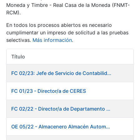
Moneda y Timbre - Real Casa de la Moneda (FNMT-
RCM).
Mostrar/Ocultar
En todos los procesos abiertos es necesario
cumplimentar un impreso de solicitud a las pruebas
selectivas.
Más información
.
Título
Acciones
FC 02/23: Jefe de Servicio de Contabilidad
Mostrar/Ocultar
FC 01/23 - Director/a de CERES
Mostrar/Ocultar
FC 02/22 - Director/a de Departamento de Fábrica de Papel en Burgos
OE 05/22 - Almacenero Almacén Automático
Mostrar/Ocultar