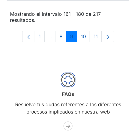
Mostrando el intervalo 161 - 180 de 217
resultados.
1
...
8
9
10
11
Página
Páginas intermedias Use TAB para de
Página
Página
Página
Página
FAQs
Resuelve tus dudas referentes a los diferentes
procesos implicados en nuestra web