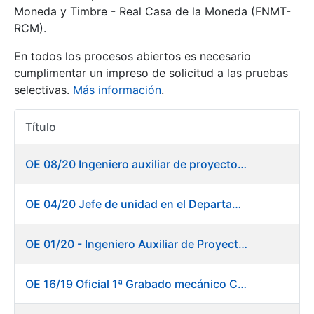
Moneda y Timbre - Real Casa de la Moneda (FNMT-
RCM).
Mostrar/Ocultar
En todos los procesos abiertos es necesario
cumplimentar un impreso de solicitud a las pruebas
selectivas.
Más información
.
Título
Acciones
OE 08/20 Ingeniero auxiliar de proyectos en el departamento de Fábrica de Papel - Burgos
Mostrar/Ocultar
OE 04/20 Jefe de unidad en el Departamento de Fábrica de Papel - Burgos
Mostrar/Ocultar
OE 01/20 - Ingeniero Auxiliar de Proyectos
OE 16/19 Oficial 1ª Grabado mecánico CAD
Mostrar/Ocultar