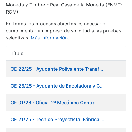
Moneda y Timbre - Real Casa de la Moneda (FNMT-
RCM).
Mostrar/Ocultar
En todos los procesos abiertos es necesario
cumplimentar un impreso de solicitud a las pruebas
selectivas.
Más información
.
Título
Acciones
OE 22/25 - Ayudante Polivalente Transformados/Acabados
Mostrar/Ocultar
OE 23/25 - Ayudante de Encoladora y Calandra Máquina de Papel. Fábrica de Papel
Mostrar/Ocultar
OE 01/26 - Oficial 2ª Mecánico Central
OE 21/25 - Técnico Proyectista. Fábrica de Papel
Mostrar/Ocultar