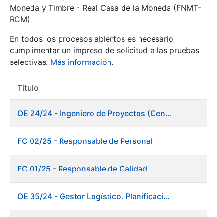
Moneda y Timbre - Real Casa de la Moneda (FNMT-
RCM).
Mostrar/Ocultar
En todos los procesos abiertos es necesario
cumplimentar un impreso de solicitud a las pruebas
selectivas.
Más información
.
Título
Acciones
OE 24/24 - Ingeniero de Proyectos (Centro de trabajo Burgos)
Mostrar/Ocultar
FC 02/25 - Responsable de Personal
Mostrar/Ocultar
FC 01/25 - Responsable de Calidad
OE 35/24 - Gestor Logístico. Planificación, Logística y Almacenes
Mostrar/Ocultar